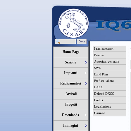
Cerca
I radioamatori
Home Page
Patente
Autorizz. generale
Sezione
SWL
Impianti
Band Plan
Prefissi italiani
Radioamatori
DXCC
Articoli
Deleted DXCC
Codici
Progetti
Legislazione
Canone
Downloads
Immagini