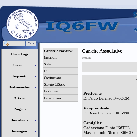
Cerca
Cariche Associative
Cariche Associative
Home Page
Incarichi
Sezione
Sede
Sezione
QSL
Impianti
Costituzione
L
Statuto CISAR
Radioamatori
Iscrizione
Presidente
Articoli
Dove siamo
Di Pardo Lorenzo IW6OCM
Vicepresidente
Progetti
Di Risio Francesco IK6ZNK
Downloads
Consiglieri
Codastefano Plinio IK6TTE
Immagini
Masciantonio Nicola IZ6PCD