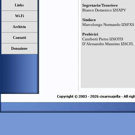
Links
Segretario/Tesoriere
Bianco Domenico IZ6XPV
Wi-Fi
Sindaco
Marcolongo Normando IZ6FXS
Archivio
Probiviri
Contatti
Cuniberti Pietro IZ6OTD
D’Alessandro Massimo IZ6CFL
Donazione