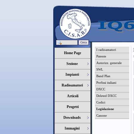
Cerca
I radioamatori
Home Page
Patente
Autorizz. generale
Sezione
SWL
Impianti
Band Plan
Prefissi italiani
Radioamatori
DXCC
Articoli
Deleted DXCC
Codici
Progetti
Legislazione
Canone
Downloads
Immagini