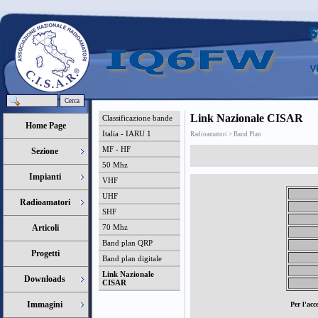
Cerca
Link Nazionale CISAR
Classificazione bande
Home Page
Italia - IARU 1
Radioamatori > Band Plan
MF - HF
Sezione
50 Mhz
Impianti
VHF
UHF
Radioamatori
SHF
Articoli
70 Mhz
Band plan QRP
Progetti
Band plan digitale
Link Nazionale
Downloads
CISAR
Immagini
Per l'acce