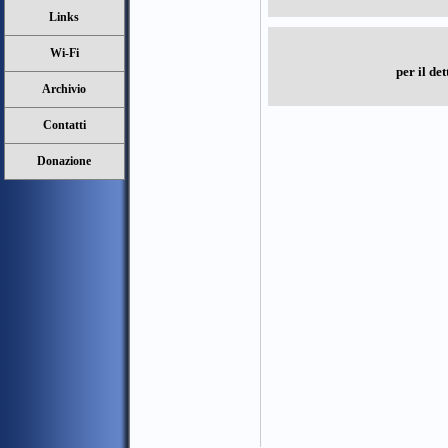
Links
Wi-Fi
per il de
Archivio
Contatti
Donazione