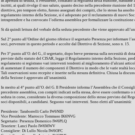
In apertura di seduta, il Presidente, costatato la regolarità della riunione, riassume
iscritti, ai quali rivolge il suo saluto, quanto deciso nella precedente riunione del 
direttivo, pro tempore eletto, furono assegnati dei compiti, che lo stesso ha assolt
regolamento interno della Sezione, si è adoperato per il reclutamento di nuovi Soc
intraprendere e ha convocato l’odierna assemblea per formalizzare la costituzione 
Si dà quindi lettura del verbale della seduta precedente che viene approvato all’
Sul 2° punto all’Ordine del giorno riferisce il segretario Presenza per informare l’a
soci, pervenute in questo periodo e accolte dal Direttivo di Sezione, sono n. 15.
Per 3° punto all’O. del G., il segretario, dopo breve premessa sulla necessità di d
previste dallo statuto del CISAR, legge il Regolamento interno della Sezione, pred
regolamento si registrano vari interventi tendenti al miglioramento d’alcuni articol
di aumentare il numero dei componenti il Direttivo in modo che le varie realtà local
Tali osservazioni sono recepite e inserite nella stesura definitiva. Chiusa la disc
della Sezione è approvato all’unanimità.
In merito al 4° punto all’O. del G. Il Presidente informa l’Assemblea che il Consigli
precedente assemblea, con compiti indicati nella stessa, deve essere confermato o 
seduta in corso, considerato la diversa composizione dello stesso previsto dal Re
soci disponibili, a candidarsi. Seguono vari interventi. Sono eletti all’unanimità:
Presidente: Taraborrelli Carlo IW6NID
Vice Presidente: Marrocco Tommaso IK6NVG
Segretario: Presenza Domenico IW6PLQ
Tesoriere: Lanci Paolo IW6MWV
Consigliere: Di Lullo Nicola IW6OFC