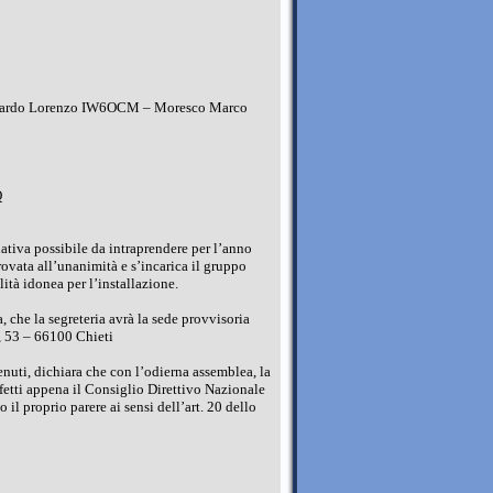
Di Pardo Lorenzo IW6OCM – Moresco Marco
Q
iativa possibile da intraprendere per l’anno
rovata all’unanimità e s’incarica il gruppo
lità idonea per l’installazione.
a, che la segreteria avrà la sede provvisoria
, 53 – 66100 Chieti
enuti, dichiara che con l’odierna assemblea, la
fetti appena il Consiglio Direttivo Nazionale
il proprio parere ai sensi dell’art. 20 dello