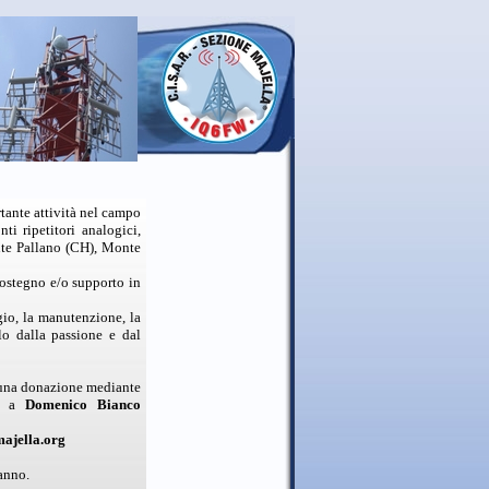
ante attività nel campo
ti ripetitori analogici,
nte Pallano (CH), Monte
 sostegno e/o supporto in
gio, la manutenzione, la
lo dalla passione e dal
n una donazione mediante
to a
Domenico Bianco
ajella.org
 anno.