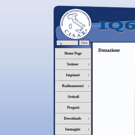
Cerca
Donazione
Home Page
Sezione
Impianti
Radioamatori
Articoli
Progetti
Downloads
Immagini