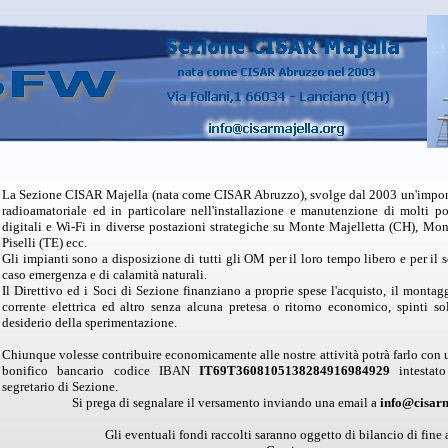
La Sezione CISAR Majella (nata come CISAR Abruzzo), svolge dal 2003 un'import
radioamatoriale ed in particolare nell'installazione e manutenzione di molti pon
digitali e Wi-Fi in diverse postazioni strategiche su Monte Majelletta (CH), Mo
Piselli (TE) ecc.
Gli impianti sono a disposizione di tutti gli OM per il loro tempo libero e per il
caso emergenza e di calamità naturali.
Il Direttivo ed i Soci di Sezione finanziano a proprie spese l'acquisto, il montag
corrente elettrica ed altro senza alcuna pretesa o ritorno economico, spinti so
desiderio della sperimentazione.
Chiunque volesse contribuire economicamente alle nostre attività potrà farlo co
bonifico bancario codice IBAN
IT69T3608105138284916984929
intesta
segretario di Sezione.
Si prega di segnalare il versamento inviando una email a
info@cisarm
Gli eventuali fondi raccolti saranno oggetto di bilancio di fine